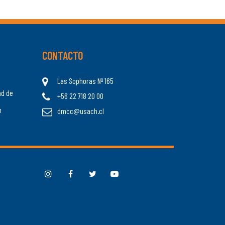
CONTACTO
Las Sophoras Nº 165
ad de
+56 22 718 20 00
n
dmcc@usach.cl