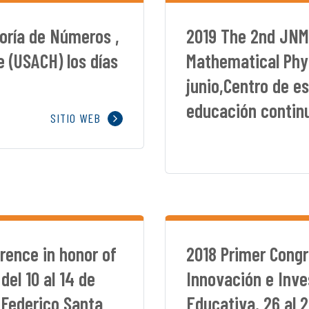
eoría de Números ,
2019 The 2nd JNM
e (USACH) los días
Mathematical Phys
junio,Centro de e
educación continu
SITIO WEB
rence in honor of
2018 Primer Congr
del 10 al 14 de
Innovación e Inve
 Federico Santa
Educativa, 26 al 