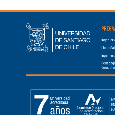
PREGR
Ingenier
Licenciat
Ingenierí
Pedagogí
Computa