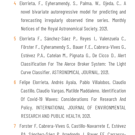
Elorrieta, F., Eyheramendy, S., Palma, W., Ojeda, C.. A
novel bivariate autoregressive model for predicting and
forecasting irregularly observed time series. Monthly
Notices of the Royal Astronomical Society, 2021.
Elorrieta F., Sánchez-Sáez P., Reyes I., Valenzuela C.,
Förster F., Eyheramendy S., Bauer F.E., Cabrera-Vives G.,
Estévez P.A., Catelan M., Pignata G., De Cicco D.. Alert
Classification For The Alerce Broker System: The Light
Curve Classifier. ASTRONOMICAL JOURNAL, 2021.
Felipe Elorrieta, Andrés Ayala, Pablo Villalobos, Claudio
Castillo, Claudio Vargas, Matilde Maddaleno. Identification
Of Covid-19 Waves: Considerations For Research And
Policy. INTERNATIONAL JOURNAL OF ENVIRONMENTAL
RESEARCH AND PUBLIC HEALTH, 2021.
Forster F, Cabrera-Vives G, Castillo-Navarrete E, Estévez
PA, Sánchez-Sáez P, Arredondo J, Bauer FE, Carrasco-