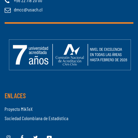
+56 22 718 20 00
dmcc@usach.cl
ENLACES
Proyecto MikTeX
Sociedad Colombiana de Estadística