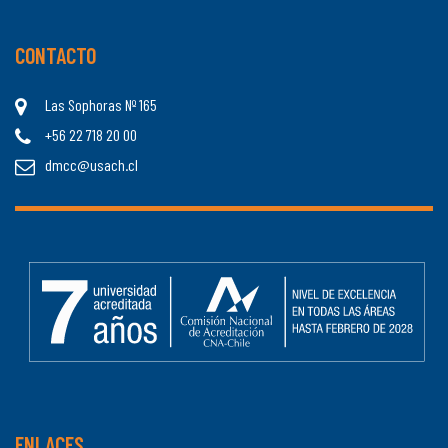
CONTACTO
Las Sophoras Nº 165
+56 22 718 20 00
dmcc@usach.cl
ENLACES