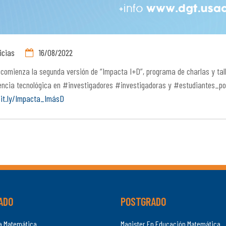
icias
16/08/2022
 comienza la segunda versión de “Impacta I+D”, programa de charlas y tal
encia tecnológica en #investigadores #investigadoras y #estudiantes_p
bit.ly/Impacta_ImásD
ADO
POSTGRADO
ía Matemática
Magister En Educación Matemática