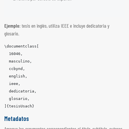
Ejemplo:
tesis en inglés, utiliza IEEE e incluye dedicatoria y
glosario.
\
documentclass
[

  16046,

  masculino,

  ccbynd,

  english,

  ieee,

  dedicatoria,

  glosario,

]
{tesisUsach}
Metadatos
Agregue los argumentos correspondientes al título, subtítulo, autores,