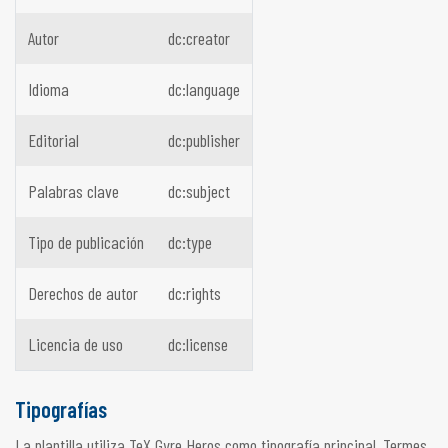
Autor
dc:creator
Idioma
dc:language
Editorial
dc:publisher
Palabras clave
dc:subject
Tipo de publicación
dc:type
Derechos de autor
dc:rights
Licencia de uso
dc:license
Tipografías
La plantilla utiliza TeX Gyre Heros como tipografía principal, Termes