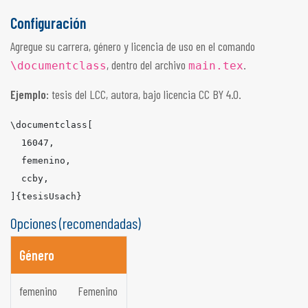
Configuración
Agregue su carrera, género y licencia de uso en el comando
, dentro del archivo
.
\documentclass
main.tex
Ejemplo:
tesis del LCC, autora, bajo licencia CC BY 4.0.
\
documentclass
[

  16047,

  femenino,

  ccby,

]
{tesisUsach}
Opciones (recomendadas)
Género
femenino
Femenino