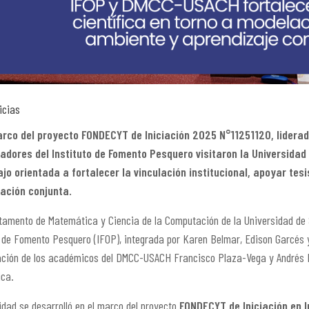
icias
arco del proyecto FONDECYT de Iniciación 2025 N°11251120, lidera
gadores del Instituto de Fomento Pesquero visitaron la Universidad
ajo orientada a fortalecer la vinculación institucional, apoyar tes
gación conjunta.
tamento de Matemática y Ciencia de la Computación de la Universidad de Sa
o de Fomento Pesquero (IFOP), integrada por Karen Belmar, Edison Garcés
ación de los académicos del DMCC-USACH Francisco Plaza-Vega y Andrés Itu
ica.
idad se desarrolló en el marco del proyecto
FONDECYT de Iniciación en 