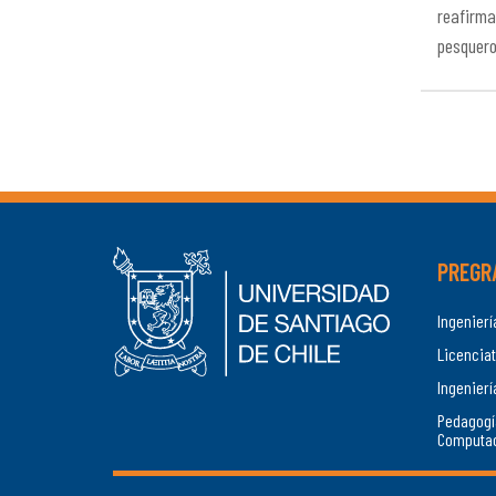
reafirma
pesquero
PREGR
Ingenier
Licenciat
Ingenierí
Pedagogí
Computa