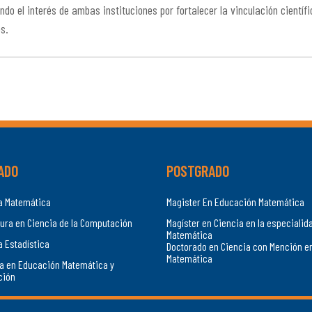
ndo el interés de ambas instituciones por fortalecer la vinculación científ
s.
ADO
POSTGRADO
ía Matemática
Magister En Educación Matemática
ura en Ciencia de la Computación
Magíster en Ciencia en la especialid
Matemática
a Estadística
Doctorado en Ciencia con Mención e
Matemática
a en Educación Matemática y
ción