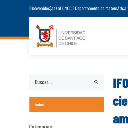
Bienvenidos(as) al DMCC | Departamento de Matemática 
IF
ci
Todos
am
Categorías