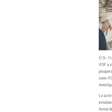
El Dr. F
IFOP a n
pesquera
como IFO
investiga
La activ
estudian
formal d