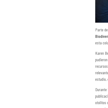
Parte de
Biodive
esta col
Karen Be
pudieron
recursos
relevant
estudio,
Durante 
publicac
otolitos