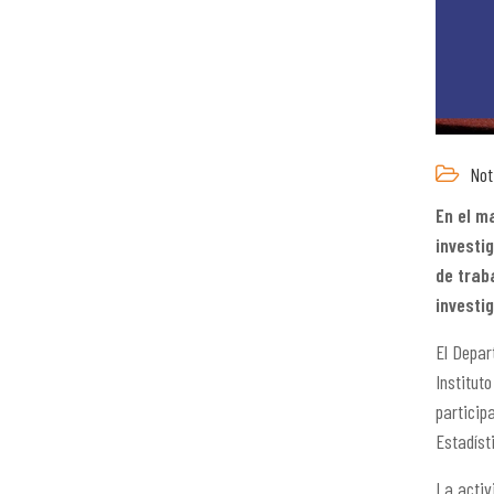
Not
En el m
investi
de trab
investi
El Depar
Institut
particip
Estadíst
La activ