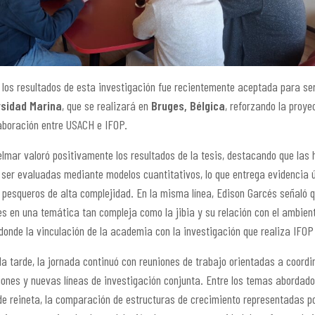
 los resultados de esta investigación fue recientemente aceptada para se
rsidad Marina
, que se realizará en
Bruges, Bélgica
, reforzando la proye
aboración entre USACH e IFOP.
lmar valoró positivamente los resultados de la tesis, destacando que las hi
 ser evaluadas mediante modelos cuantitativos, lo que entrega evidencia út
 pesqueros de alta complejidad. En la misma línea, Edison Garcés señaló qu
es en una temática tan compleja como la jibia y su relación con el ambie
 donde la vinculación de la academia con la investigación que realiza IFOP
la tarde, la jornada continuó con reuniones de trabajo orientadas a coordi
iones y nuevas líneas de investigación conjunta. Entre los temas abordados
 de reineta, la comparación de estructuras de crecimiento representadas por