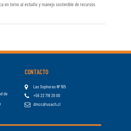
ica en torno al estudio y manejo sostenible de recursos
CONTACTO
Las Sophoras Nº 165
ad de
+56 22 718 20 00
n
dmcc@usach.cl