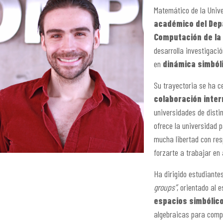
Matemático de la Univ
académico del Dep
Computación de la 
desarrolla investigaci
en
dinámica simbóli
Su trayectoria se ha c
colaboración inter
universidades de distin
ofrece la universidad p
mucha
libertad
con res
forzarte a trabajar en
Ha dirigido estudiantes
groups”
, orientado al 
espacios simbólic
algebraicas para compr