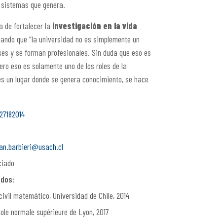
 sistemas que genera.
a de fortalecer la
investigación en la vida
dando que “
la universidad no es simplemente un
ses y se forman profesionales. Sin duda que eso es
ero eso es solamente uno de los roles de la
es un lugar donde se genera
conocimiento
, se hace
27182014
an.barbieri@usach.cl
iado
ados:
civil matemático, Universidad de Chile, 2014
ole normale supérieure de Lyon, 2017