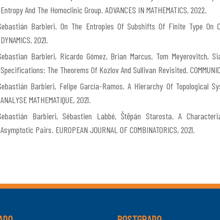
Entropy And The Homoclinic Group. ADVANCES IN MATHEMATICS, 2022.
Sebastián Barbieri. On The Entropies Of Subshifts Of Finite Type 
DYNAMICS, 2021.
Sebastian Barbieri, Ricardo Gómez, Brian Marcus, Tom Meyerovitch, Si
Specifications: The Theorems Of Kozlov And Sullivan Revisited. COMMUN
Sebastián Barbieri, Felipe García-Ramos. A Hierarchy Of Topological 
ANALYSE MATHEMATIQUE, 2021.
Sebastián Barbieri, Sébastien Labbé, Štěpán Starosta. A Characteri
Asymptotic Pairs. EUROPEAN JOURNAL OF COMBINATORICS, 2021.
ADO
POSTGRADO