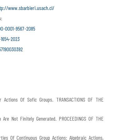
tp://www.sbarbieri.usach.cl/
:
0-0001-9567-2085
1654-2023
57190030392
For Actions Of Sofic Groups. TRANSACTIONS OF THE
ich Are Not Finitely Generated. PROCEEDINGS OF THE
ties Of Continuous Group Actions: Algebraic Actions,