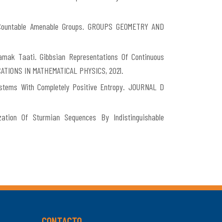
On Countable Amenable Groups. GROUPS GEOMETRY AND
amak Taati. Gibbsian Representations Of Continuous
ICATIONS IN MATHEMATICAL PHYSICS, 2021.
Systems With Completely Positive Entropy. JOURNAL D
zation Of Sturmian Sequences By Indistinguishable
CONTACTO