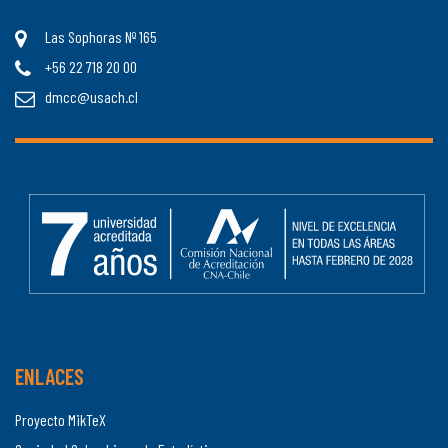
Las Sophoras Nº 165
+56 22 718 20 00
dmcc@usach.cl
ENLACES
Proyecto MikTeX