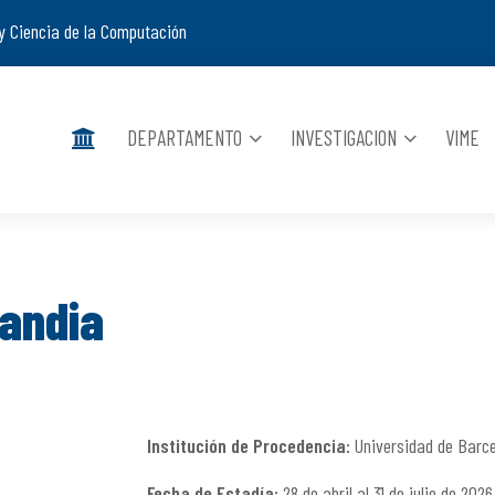
y Ciencia de la Computación
DEPARTAMENTO
INVESTIGACION
VIME
andia
Institución de Procedencia:
Universidad de Barc
Fecha de Estadía:
28 de abril al 31 de julio de 2026