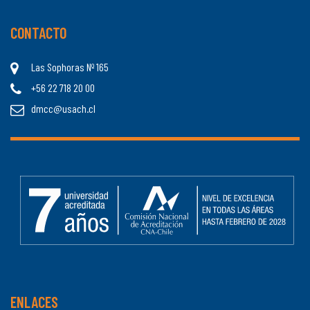
CONTACTO
Las Sophoras Nº 165
+56 22 718 20 00
dmcc@usach.cl
ENLACES