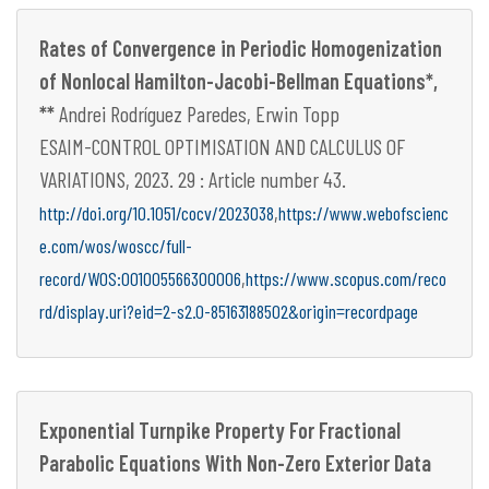
Rates of Convergence in Periodic Homogenization
of Nonlocal Hamilton-Jacobi-Bellman Equations*,
**
Andrei Rodríguez Paredes, Erwin Topp
ESAIM-CONTROL OPTIMISATION AND CALCULUS OF
VARIATIONS, 2023. 29 : Article number 43.
,
http://doi.org/10.1051/cocv/2023038
https://www.webofscienc
e.com/wos/woscc/full-
,
record/WOS:001005566300006
https://www.scopus.com/reco
rd/display.uri?eid=2-s2.0-85163188502&origin=recordpage
Exponential Turnpike Property For Fractional
Parabolic Equations With Non-Zero Exterior Data