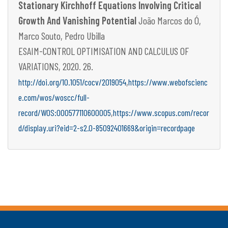
Stationary Kirchhoff Equations Involving Critical
Growth And Vanishing Potential
João Marcos do Ó,
Marco Souto, Pedro Ubilla
ESAIM-CONTROL OPTIMISATION AND CALCULUS OF
VARIATIONS, 2020. 26.
,
http://doi.org/10.1051/cocv/2019054
https://www.webofscienc
e.com/wos/woscc/full-
,
record/WOS:000577110600005
https://www.scopus.com/recor
d/display.uri?eid=2-s2.0-85092401669&origin=recordpage