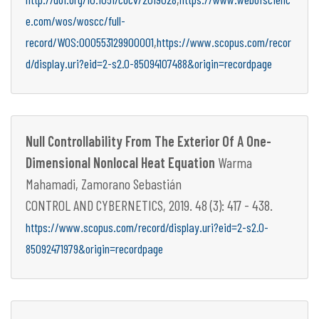
e.com/wos/woscc/full-
,
record/WOS:000553129900001
https://www.scopus.com/recor
d/display.uri?eid=2-s2.0-85094107488&origin=recordpage
Null Controllability From The Exterior Of A One-
Dimensional Nonlocal Heat Equation
Warma
Mahamadi, Zamorano Sebastián
CONTROL AND CYBERNETICS, 2019. 48 (3): 417 - 438.
https://www.scopus.com/record/display.uri?eid=2-s2.0-
85092471979&origin=recordpage