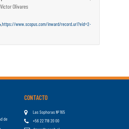
Víctor Olivares
,
4
https://www.scopus.com/inward/record.uri?eid=2-
CONTACTO
Las Sophoras Nº 165
ad de
+56 22 718 20 00
n