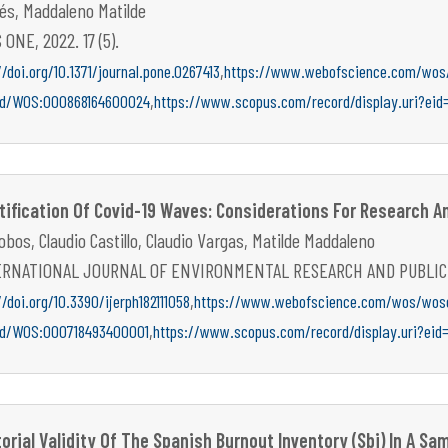
és, Maddaleno Matilde
 ONE, 2022. 17 (5).
,
//doi.org/10.1371/journal.pone.0267413
https://www.webofscience.com/wos/
,
rd/WOS:000868164600024
https://www.scopus.com/record/display.uri?eid
tification Of Covid-19 Waves: Considerations For Research A
lobos, Claudio Castillo, Claudio Vargas, Matilde Maddaleno
RNATIONAL JOURNAL OF ENVIRONMENTAL RESEARCH AND PUBLIC HEA
,
//doi.org/10.3390/ijerph182111058
https://www.webofscience.com/wos/wosc
,
rd/WOS:000718493400001
https://www.scopus.com/record/display.uri?eid
orial Validity Of The Spanish Burnout Inventory (Sbi) In A Sa