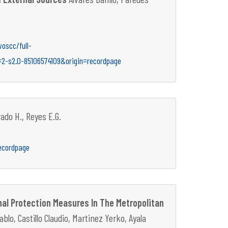
oscc/full-
=2-s2.0-85106574109&origin=recordpage
ado H., Reyes E.G.
ecordpage
al Protection Measures In The Metropolitan
blo, Castillo Claudio, Martinez Yerko, Ayala