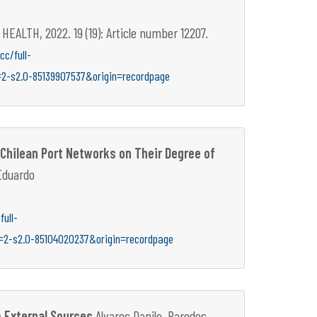
TH, 2022. 19 (19): Article number 12207.
c/full-
=2-s2.0-85139907537&origin=recordpage
 Chilean Port Networks on Their Degree of
 Eduardo
ull-
d=2-s2.0-85104020237&origin=recordpage
m External Sources
Alvares Danilo, Paredes