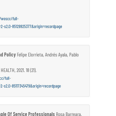
woscc/full-
=2-s2.0-85129925377&origin=recordpage
nd Policy
Felipe Elorrieta, Andrés Ayala, Pablo
LTH, 2021. 18 (21).
c/full-
=2-s2.0-85117345479&origin=recordpage
mple Of Service Professionals
Rosa Barreara,