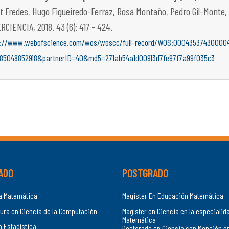
et Fredes, Hugo Figueiredo-Ferraz, Rosa Montaño, Pedro Gil-Monte, 
RCIENCIA, 2018. 43 (6): 417 - 424.
s://www.webofscience.com/wos/woscc/full-record/WOS:00043537430000
-85048852918&partnerID=40&md5=271ab54a1d00913d7fe97f7a99f035c3
ADO
POSTGRADO
ía Matemática
Magister En Educación Matemática
ura en Ciencia de la Computación
Magíster en Ciencia en la especialid
Matemática
a Estadística
Doctorado en Ciencia con Mención e