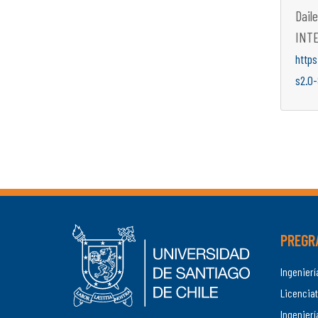
Dail
INTE
http
s2.0
PREGR
Ingenier
Licenciat
Ingenierí