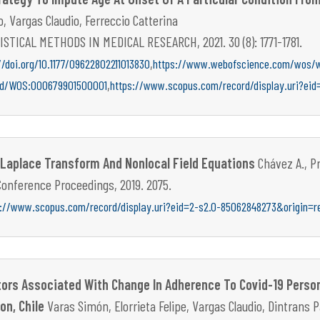
o, Vargas Claudio, Ferreccio Catterina
ISTICAL METHODS IN MEDICAL RESEARCH, 2021. 30 (8): 1771-1781.
,
//doi.org/10.1177/09622802211013830
https://www.webofscience.com/wos/w
,
rd/WOS:000679901500001
https://www.scopus.com/record/display.uri?eid
Laplace Transform And Nonlocal Field Equations
Chávez A., Pr
Conference Proceedings, 2019. 2075.
s://www.scopus.com/record/display.uri?eid=2-s2.0-85062848273&origin=r
ors Associated With Change In Adherence To Covid-19 Person
on, Chile
Varas Simón, Elorrieta Felipe, Vargas Claudio, Dintrans Pa