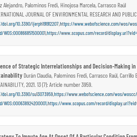
z Alejandro, Palominos Fredi, Hinojosa Marcela, Carrasco Raúl
RNATIONAL JOURNAL OF ENVIRONMENTAL RESEARCH AND PUBLIC HEAL
,
//doi.org/10.3390/ijerph191912207
https://www.webofscience.com/wos/wosc
,
rd/WOS:000866851500001
https://www.scopus.com/record/display.uri?eid
uence of Strategic Interrelationships and Decision-Making in
ainability
Durán Claudia, Palominos Fredi, Carrasco Raúl, Carrillo
AINABILITY, 2021. 13 (7): Article number 3959.
,
//doi.org/10.3390/su13073959
https://www.webofscience.com/wos/woscc/f
,
rd/WOS:000638924200001
https://www.scopus.com/record/display.uri?ei
rategy To Impute Age At Onset Of A Particular Condition Fro