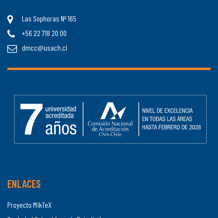
Las Sophoras Nº 165
+56 22 718 20 00
dmcc@usach.cl
ENLACES
Proyecto MikTeX