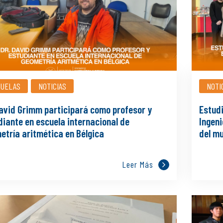
CUELAS
NOTICIAS
NOTI
David Grimm participará como profesor y
Estud
diante en escuela internacional de
Ingeni
etría aritmética en Bélgica
del m
Leer Más