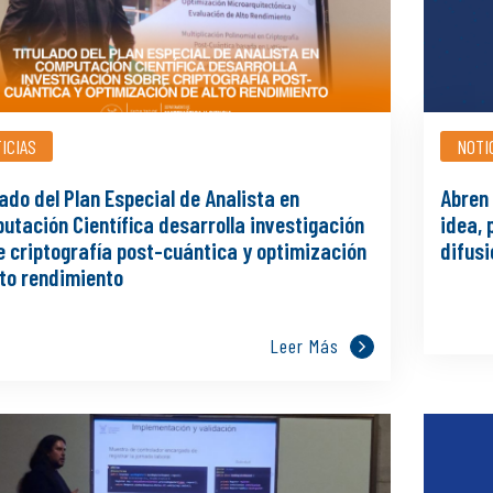
ICIAS
NOTI
ado del Plan Especial de Analista en
Abren 
utación Científica desarrolla investigación
idea,
e criptografía post-cuántica y optimización
difusi
lto rendimiento
Leer Más