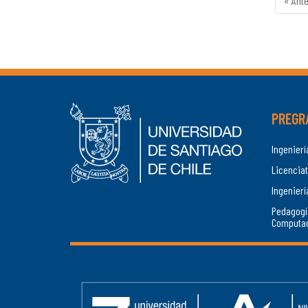
« Ante
PREGR
Ingenier
Licenciat
Ingenierí
Pedagogí
Computa