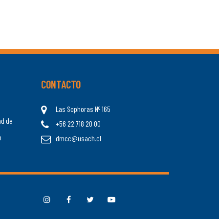
CONTACTO
Las Sophoras Nº 165
ad de
+56 22 718 20 00
n
dmcc@usach.cl