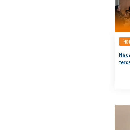
NOT
Más 
terc