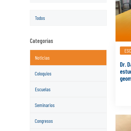
Todos
Categorías
ES
Noticias
Dr. 
estu
Coloquios
geom
Escuelas
Seminarios
Congresos