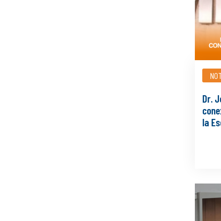
NOT
Dr. 
conex
la E