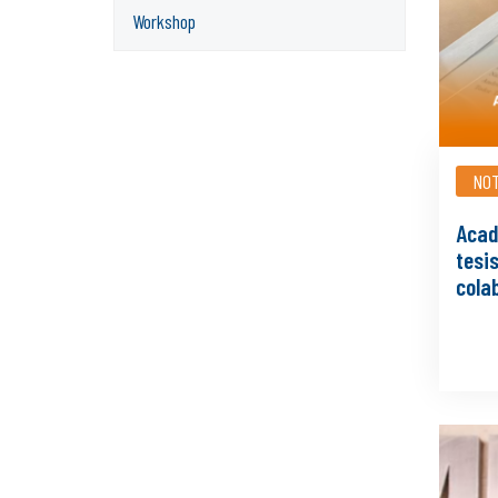
Workshop
NOT
Acad
tesis
colab