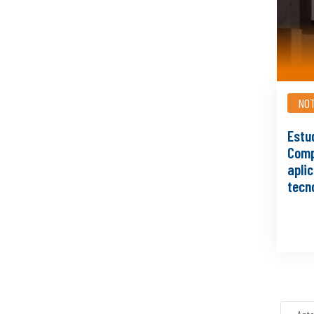
NOT
Estud
Comp
apli
tecn