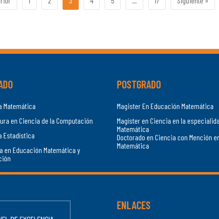
rior
1
2
3
4
5
…
17
Siguiente »
ADO
POSTGRADO
ía Matemática
Magister En Educación Matemática
ura en Ciencia de la Computación
Magíster en Ciencia en la especialid
Matemática
a Estadística
Doctorado en Ciencia con Mención e
Matemática
a en Educación Matemática y
ción
ENLACES