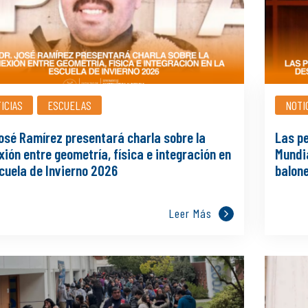
ICIAS
ESCUELAS
NOTI
José Ramírez presentará charla sobre la
Las pe
ión entre geometría, física e integración en
Mundi
scuela de Invierno 2026
balon
Leer Más