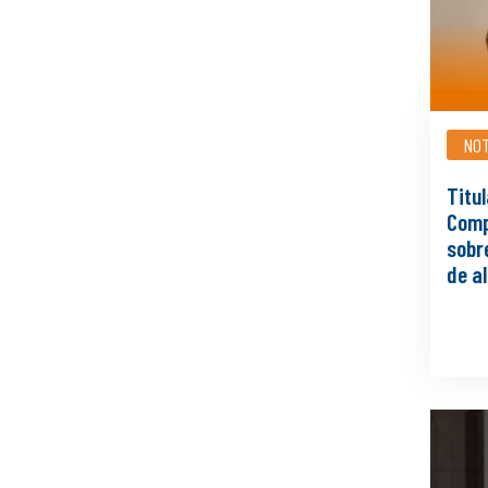
NOT
Titul
Comp
sobr
de a